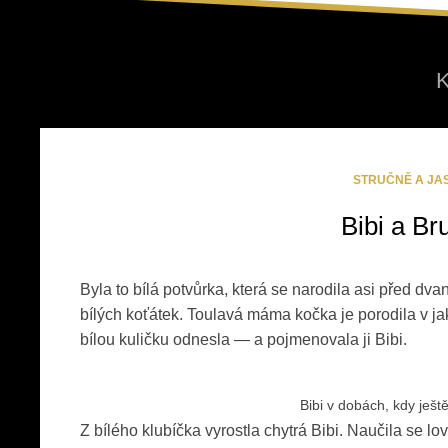
Monthly Archive:
K
STRUČNĚ A JA
Bibi a Br
Byla to bílá potvůrka, která se narodila asi před dvan
bílých koťátek. Toulavá máma kočka je porodila v j
bílou kuličku odnesla — a pojmenovala ji Bibi.
Bibi v dobách, kdy ještě
Z bílého klubíčka vyrostla chytrá Bibi. Naučila se lo