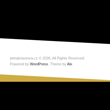
petrabraunova.cz © 2026. All Rights Reserved.
Powered by
WordPress
. Theme by
Alx
.