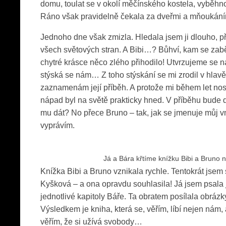
domu, toulat se v okolí měčínského kostela, vyběhn
Ráno však pravidelně čekala za dveřmi a mňoukání
Jednoho dne však zmizla. Hledala jsem ji dlouho, př
všech světových stran. A Bibi…? Bůhví, kam se zabě
chytré krásce něco zlého přihodilo! Utvrzujeme se 
stýská se nám… Z toho stýskání se mi zrodil v hlavě
zaznamenám její příběh. A protože mi během let nos
nápad byl na světě prakticky hned. V příběhu bude d
mu dát? No přece Bruno – tak, jak se jmenuje můj v
vyprávím.
Já a Bára křtíme knížku Bibi a Bruno 
Knížka Bibi a Bruno vznikala rychle. Tentokrát jsem s
Kyšková – a ona opravdu souhlasila! Já jsem psala 
jednotlivé kapitoly Báře. Ta obratem posílala obrázk
Výsledkem je kniha, která se, věřím, líbí nejen nám,
věřím, že si užívá svobody…