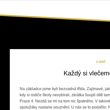
Skip
to
content
Monthly Archive:
O MNĚ
Každý si vlečeme
Na základce jsme byli bezvadná třída. Zajímavé, ja
kdy si rodiče školy nevybírali, zkrátka šoupli dítě tam
Praze 4. Nezdá se mi na tom nic špatného. V takové ch
spolužáky nastane souznění. U nás se to podařilo. N