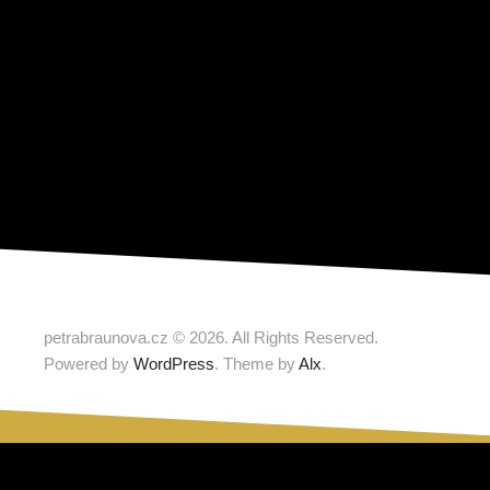
petrabraunova.cz © 2026. All Rights Reserved.
Powered by
WordPress
. Theme by
Alx
.