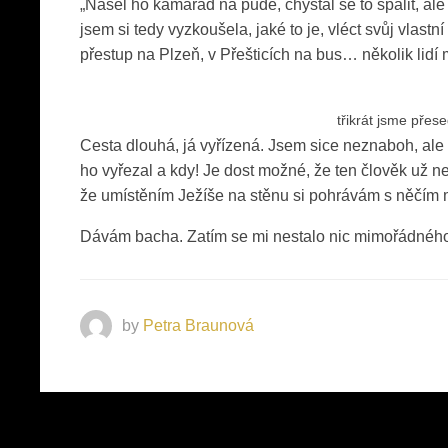
„Našel ho kamarád na půdě, chystal se to spálit, ale p
jsem si tedy vyzkoušela, jaké to je, vléct svůj vlastn
přestup na Plzeň, v Přešticích na bus… několik lidí
třikrát jsme přes
Cesta dlouhá, já vyřízená. Jsem sice neznaboh, ale 
ho vyřezal a kdy! Je dost možné, že ten člověk už n
že umístěním Ježíše na stěnu si pohrávám s něčím
Dávám bacha. Zatím se mi nestalo nic mimořádného,
by
Petra Braunová