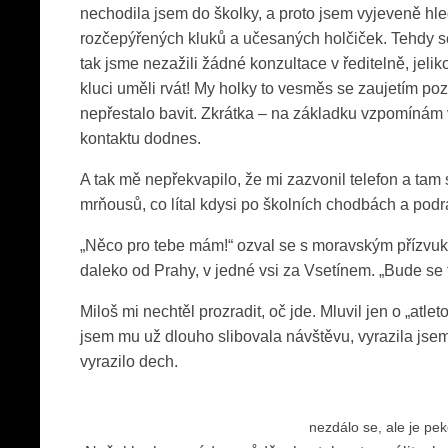
nechodila jsem do školky, a proto jsem vyjeveně h
rozčepýřených kluků a učesaných holčiček. Tehdy se 
tak jsme nezažili žádné konzultace v ředitelně, jeli
kluci uměli rvát! My holky to vesměs se zaujetím poz
nepřestalo bavit. Zkrátka – na základku vzpomínám
kontaktu dodnes.
A tak mě nepřekvapilo, že mi zazvonil telefon a tam 
mrňousů, co lítal kdysi po školních chodbách a pod
„Něco pro tebe mám!“ ozval se s moravským přízvuke
daleko od Prahy, v jedné vsi za Vsetínem. „Bude se ti 
Miloš mi nechtěl prozradit, oč jde. Mluvil jen o „atle
jsem mu už dlouho slibovala návštěvu, vyrazila jsem.
vyrazilo dech.
nezdálo se, ale je pek